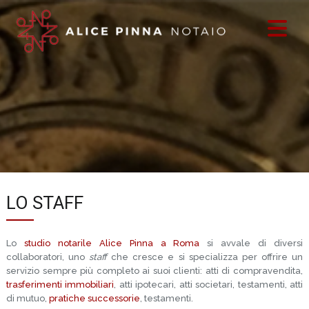
LO STAFF
Lo
studio notarile Alice Pinna a Roma
si avvale di diversi
collaboratori, uno
staff
che cresce e si specializza per offrire un
servizio sempre più completo ai suoi clienti:
atti di compravendita,
trasferimenti immobiliari
, atti ipotecari, atti societari, testamenti, atti
di mutuo,
pratiche successorie
, testamenti.