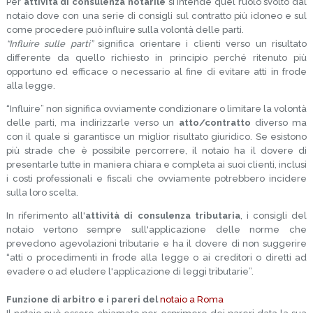
Per
attività di consulenza notarile
si intende quel ruolo svolto dal
notaio dove con una serie di consigli sul contratto più idoneo e sul
come procedere può influire sulla volontà delle parti.
“Influire sulle parti”
significa orientare i clienti verso un risultato
differente da quello richiesto in principio perché ritenuto più
opportuno ed efficace o necessario al fine di evitare atti in frode
alla legge.
“Influire” non significa ovviamente condizionare o limitare la volontà
delle parti, ma indirizzarle verso un
atto/contratto
diverso ma
con il quale si garantisce un miglior risultato giuridico. Se esistono
più strade che è possibile percorrere, il notaio ha il dovere di
presentarle tutte in maniera chiara e completa ai suoi clienti, inclusi
i costi professionali e fiscali che ovviamente potrebbero incidere
sulla loro scelta.
In riferimento all'
attività di consulenza tributaria
, i consigli del
notaio vertono sempre sull'applicazione delle norme che
prevedono agevolazioni tributarie e ha il dovere di non suggerire
“atti o procedimenti in frode alla legge o ai creditori o diretti ad
evadere o ad eludere l'applicazione di leggi tributarie”.
Funzione di arbitro e i pareri del
notaio a Roma